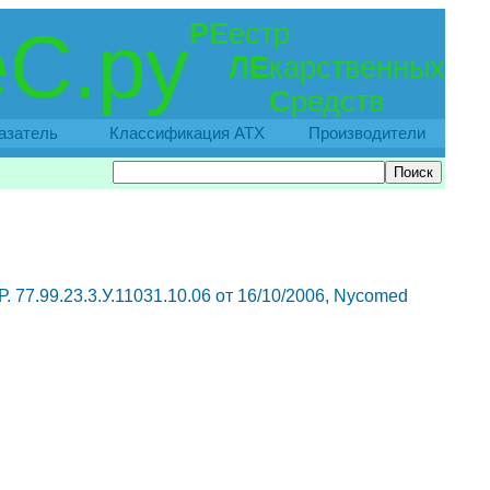
РЕ
естр
С.ру
ЛЕ
карственных
С
редств
азатель
Классификация АТХ
Производители
 77.99.23.3.У.11031.10.06 от 16/10/2006, Nycomed