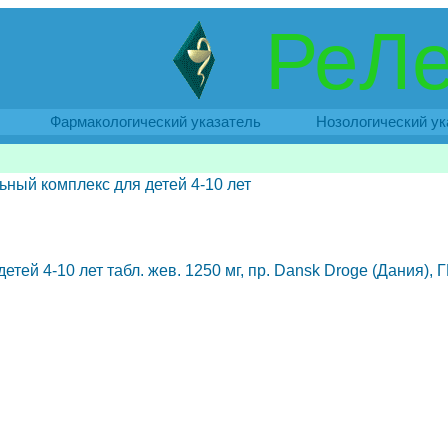
РеЛе
Фармакологический указатель
Нозологический ук
ый комплекс для детей 4-10 лет
 4-10 лет табл. жев. 1250 мг, пр. Dansk Droge (Дания), ГР.