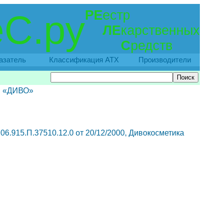
РЕ
естр
С.ру
ЛЕ
карственных
С
редств
азатель
Классификация АТХ
Производители
и «ДИВО»
6.915.П.37510.12.0 от 20/12/2000, Дивокосметика