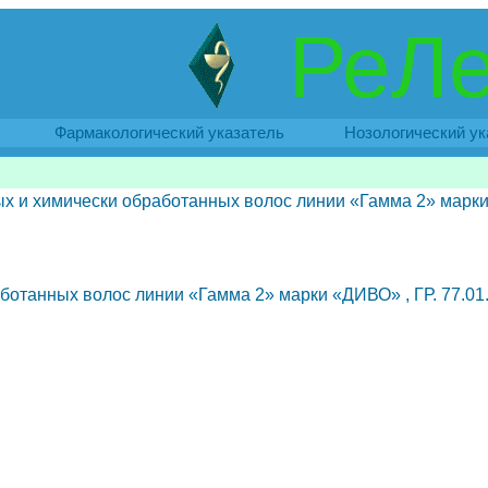
РеЛе
Фармакологический указатель
Нозологический ук
ых и химически обработанных волос линии «Гамма 2» марк
отанных волос линии «Гамма 2» марки «ДИВО» , ГР. 77.01.0