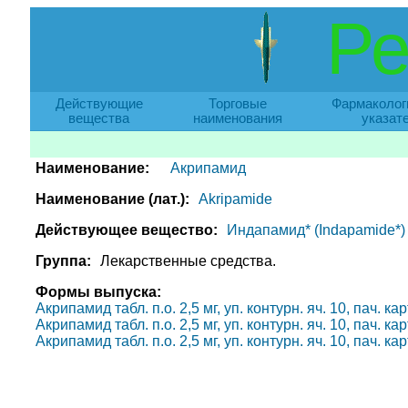
Ре
Действующие
Торговые
Фармаколог
вещества
наименования
указат
Наименование:
Акрипамид
Наименование (лат.):
Akripamide
Действующее вещество:
Индапамид* (Indapamide*)
Группа:
Лекарственные средства.
Формы выпуска:
Акрипамид табл. п.о. 2,5 мг, уп. контурн. яч. 10, пач. к
Акрипамид табл. п.о. 2,5 мг, уп. контурн. яч. 10, пач. к
Акрипамид табл. п.о. 2,5 мг, уп. контурн. яч. 10, пач. к