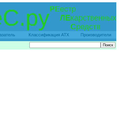
РЕ
естр
С.ру
ЛЕ
карственных
С
редств
азатель
Классификация АТХ
Производители