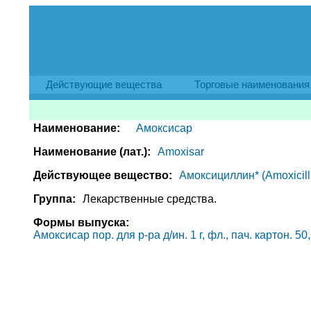
Действующие вещества
Торговые наименования
Наименование:
Амоксисар
Наименование (лат.):
Amoxisar
Действующее вещество:
Амоксициллин* (Amoxicilli
Группа:
Лекарственные средства.
Формы выпуска:
Амоксисар пор. для р-ра д/ин. 1 г, фл., пач. картон. 5