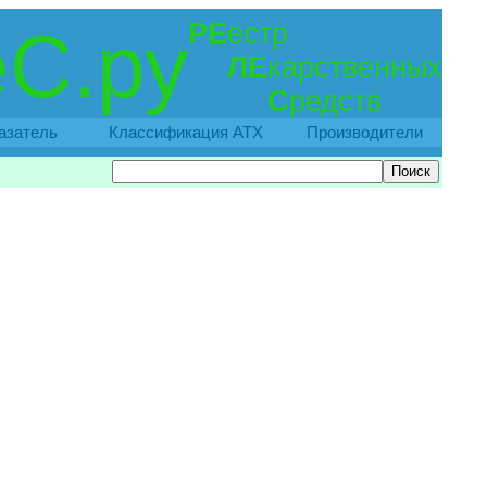
РЕ
естр
С.ру
ЛЕ
карственных
С
редств
азатель
Классификация АТХ
Производители