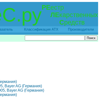
РЕ
естр
С.ру
ЛЕ
карственных
С
редств
азатель
Классификация АТХ
Производители
(Германия)
005, Bayer AG (Германия)
2005, Bayer AG (Германия)
(Германия)