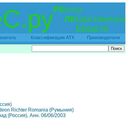
РЕ
естр
С.ру
ЛЕ
карственных
С
редств
азатель
Классификация АТХ
Производители
оссия)
Gedeon Richter Romania (Румыния)
рад (Россия), Анн. 06/06/2003