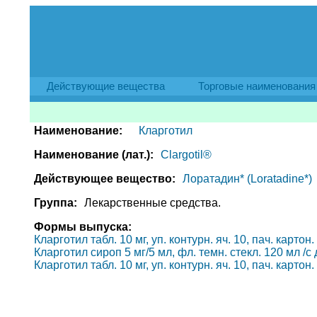
Действующие вещества
Торговые наименования
Наименование:
Кларготил
Наименование (лат.):
Clargotil®
Действующее вещество:
Лоратадин* (Loratadine*)
Группа:
Лекарственные средства.
Формы выпуска:
Кларготил табл. 10 мг, уп. контурн. яч. 10, пач. карто
Кларготил сироп 5 мг/5 мл, фл. темн. стекл. 120 мл /с
Кларготил табл. 10 мг, уп. контурн. яч. 10, пач. карт