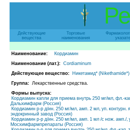
Ре
Действующие
Торговые
Фармаколог
вещества
наименования
указат
Наименование:
Кордиамин
Наименование (лат.):
Cordiaminum
Действующее вещество:
Никетамид* (Nikethamide*)
Группа:
Лекарственные средства.
Формы выпуска:
Кордиамин капли для приема внутрь 250 мг/мл, фл.-кап. 
Дальхимфарм (Россия)
Кордиамин р-р д/ин. 250 мг/мл, амп. 2 мл, уп. контурн. 
эндокринный завод (Россия)
Кордиамин р-р д/ин. 250 мг/мл, амп. 1 мл /с нож. амп./, 
Мосхимфармпрепараты (Россия)
Кордиамин р-р для приема внутрь 250 мг/мл, фл.-кап. те