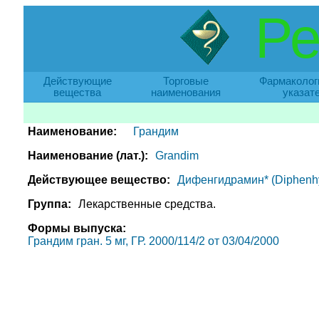
Ре
Действующие
Торговые
Фармаколог
вещества
наименования
указат
Наименование:
Грандим
Наименование (лат.):
Grandim
Действующее вещество:
Дифенгидрамин* (Diphenh
Группа:
Лекарственные средства.
Формы выпуска:
Грандим гран. 5 мг, ГР. 2000/114/2 от 03/04/2000