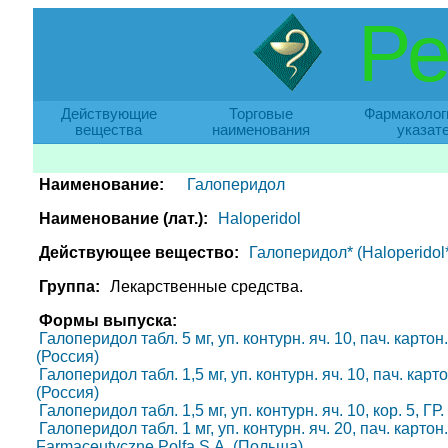
Ре
Действующие
Торговые
Фармаколог
вещества
наименования
указат
Наименование:
Галоперидол
Наименование (лат.):
Haloperidol
Действующее вещество:
Галоперидол* (Haloperidol*
Группа:
Лекарственные средства.
Формы выпуска:
Галоперидол табл. 5 мг, уп. контурн. яч. 10, пач. карт
(Россия)
Галоперидол табл. 1,5 мг, уп. контурн. яч. 10, пач. ка
(Россия)
Галоперидол табл. 1,5 мг, уп. контурн. яч. 10, кор. 5, Г
Галоперидол табл. 1 мг, уп. контурн. яч. 20, пач. карто
Farmaceutyczne Polfa S.A. (Польша)