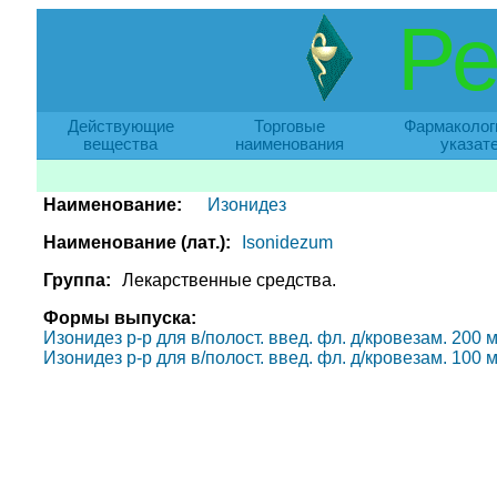
Ре
Действующие
Торговые
Фармаколог
вещества
наименования
указат
Наименование:
Изонидез
Наименование (лат.):
Isonidezum
Группа:
Лекарственные средства.
Формы выпуска:
Изонидез р-р для в/полост. введ. фл. д/кровезам. 200 м
Изонидез р-р для в/полост. введ. фл. д/кровезам. 100 м