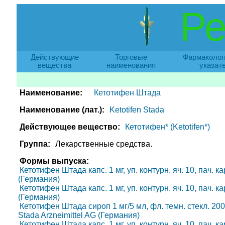
Ре
Действующие
Торговые
Фармаколог
вещества
наименования
указат
Наименование:
Кетотифен Штада
Наименование (лат.):
Ketotifen Stada
Действующее вещество:
Кетотифен* (Ketotifen*)
Группа:
Лекарственные средства.
Формы выпуска:
Кетотифен Штада капс. 1 мг, уп. контурн. яч. 10, пач. ка
(Германия)
Кетотифен Штада капс. 1 мг, уп. контурн. яч. 10, пач. ка
(Германия)
Кетотифен Штада сироп 1 мг/5 мл, фл. темн. стекл. 200 мл
Stada Arzneimittel AG (Германия)
Кетотифен Штада капс. 1 мг, уп. контурн. яч. 10, пач. ка