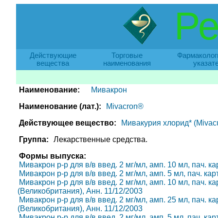
Ре
Действующие
Торговые
Фармаколог
вещества
наименования
указат
Наименование:
Мивакрон
Наименование (лат.):
Mivacron®
Действующее вещество:
Мивакурия хлорид* (Mivacu
Группа:
Лекарственные средства.
Формы выпуска:
Мивакрон р-р для в/в введ. 2 мг/мл, амп. 10 мл, пач. ка
Мивакрон р-р для в/в введ. 2 мг/мл, амп. 5 мл, пач. кар
Мивакрон р-р для в/в введ. 2 мг/мл, амп. 10 мл, пач. ка
(Великобритания), Анн. 11/12/2003
Мивакрон р-р для в/в введ. 2 мг/мл, амп. 25 мл, пач. ка
(Великобритания), Анн. 11/12/2003
Мивакрон р-р для в/в введ. 2 мг/мл, амп. 5 мл, пач. ка