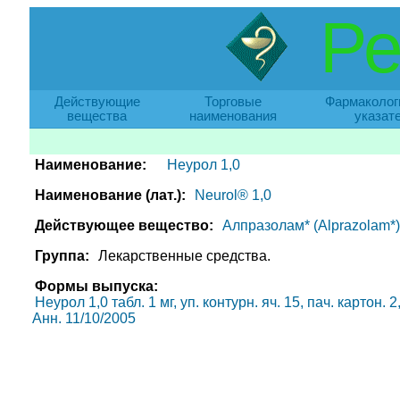
Ре
Действующие
Торговые
Фармаколог
вещества
наименования
указат
Наименование:
Неурол 1,0
Наименование (лат.):
Neurol® 1,0
Действующее вещество:
Алпразолам* (Alprazolam*)
Группа:
Лекарственные средства.
Формы выпуска:
Неурол 1,0 табл. 1 мг, уп. контурн. яч. 15, пач. картон.
Анн. 11/10/2005