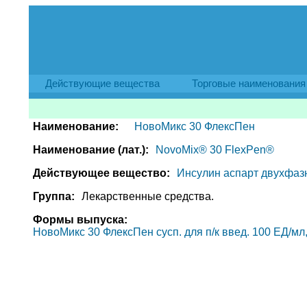
Действующие вещества
Торговые наименования
Наименование:
НовоМикс 30 ФлексПен
Наименование (лат.):
NovoMix® 30 FlexPen®
Действующее вещество:
Инсулин аспарт двухфазный
Группа:
Лекарственные средства.
Формы выпуска:
НовоМикс 30 ФлексПен сусп. для п/к введ. 100 ЕД/мл, ш