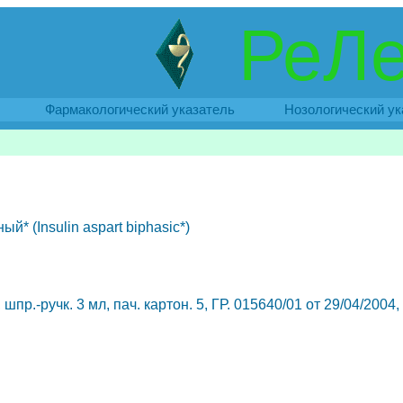
РеЛе
Фармакологический указатель
Нозологический ук
* (Insulin aspart biphasic*)
пр.-ручк. 3 мл, пач. картон. 5, ГР. 015640/01 от 29/04/2004,