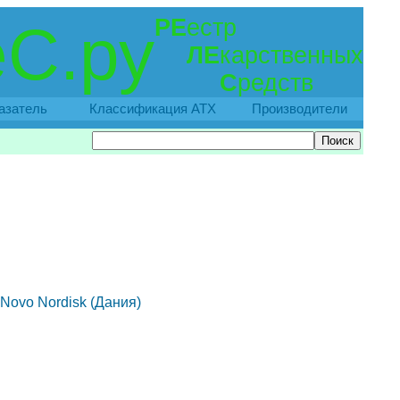
РЕ
естр
С.ру
ЛЕ
карственных
С
редств
азатель
Классификация АТХ
Производители
 Novo Nordisk (Дания)