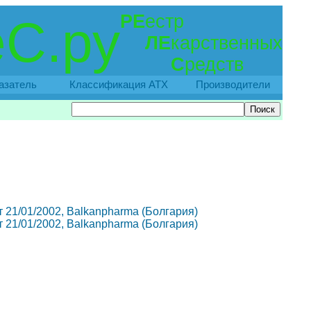
РЕ
естр
С.ру
ЛЕ
карственных
С
редств
азатель
Классификация АТХ
Производители
от 21/01/2002, Balkanpharma (Болгария)
от 21/01/2002, Balkanpharma (Болгария)