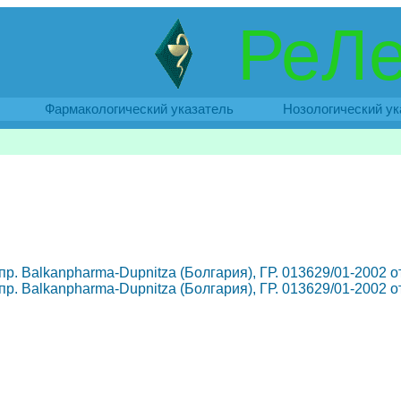
РеЛе
Фармакологический указатель
Нозологический ук
, пр. Balkanpharma-Dupnitza (Болгария), ГР. 013629/01-2002 
, пр. Balkanpharma-Dupnitza (Болгария), ГР. 013629/01-2002 