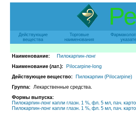
Ре
Действующие
Торговые
Фармаколог
вещества
наименования
указат
Наименование:
Пилокарпин-лонг
Наименование (лат.):
Pilocarpine-long
Действующее вещество:
Пилокарпин (Pilocarpine)
Группа:
Лекарственные средства.
Формы выпуска:
Пилокарпин-лонг капли глазн. 1 %, фл. 5 мл, пач. карт
Пилокарпин-лонг капли глазн. 1 %, фл. 5 мл, пач. карт