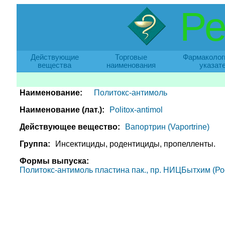
Ре
Действующие
Торговые
Фармаколог
вещества
наименования
указат
Наименование:
Политокс-антимоль
Наименование (лат.):
Politox-antimol
Действующее вещество:
Вапортрин (Vaportrine)
Группа:
Инсектициды, родентициды, пропелленты.
Формы выпуска:
Политокс-антимоль пластина пак., пр. НИЦБытхим (Росс