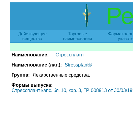
Ре
Действующие
Торговые
Фармаколог
вещества
наименования
указат
Наименование:
Стрессплант
Наименование (лат.):
Stressplant®
Группа:
Лекарственные средства.
Формы выпуска:
Стрессплант капс. бл. 10, кор. 3, ГР. 008913 от 30/03/1