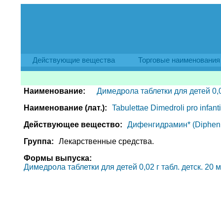
Действующие вещества
Торговые наименования
Наименование:
Димедрола таблетки для детей 0,0
Наименование (лат.):
Tabulettae Dimedroli pro infant
Действующее вещество:
Дифенгидрамин* (Diphen
Группа:
Лекарственные средства.
Формы выпуска:
Димедрола таблетки для детей 0,02 г табл. детск. 20 мг