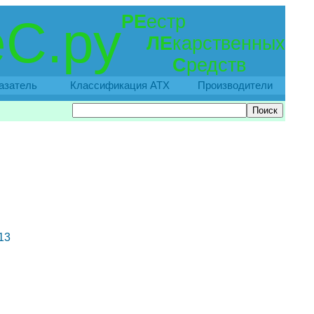
РЕ
естр
С.ру
ЛЕ
карственных
С
редств
азатель
Классификация АТХ
Производители
13