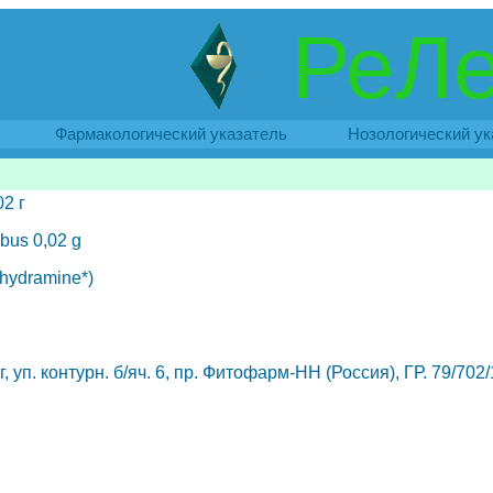
РеЛе
Фармакологический указатель
Нозологический ук
2 г
ibus 0,02 g
hydramine*)
, уп. контурн. б/яч. 6, пр. Фитофарм-НН (Россия), ГР. 79/702/