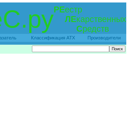
РЕ
естр
С.ру
ЛЕ
карственных
С
редств
азатель
Классификация АТХ
Производители