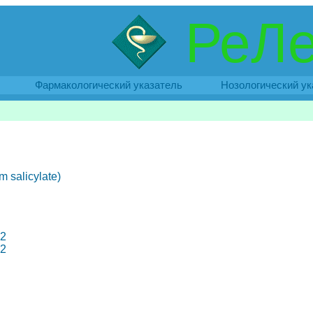
РеЛе
Фармакологический указатель
Нозологический ук
 salicylate)
32
32