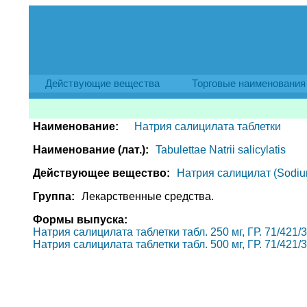
Действующие вещества
Торговые наименования
Наименование:
Натрия салицилата таблетки
Наименование (лат.):
Tabulettae Natrii salicylatis
Действующее вещество:
Натрия салицилат (Sodium
Группа:
Лекарственные средства.
Формы выпуска:
Натрия салицилата таблетки табл. 250 мг, ГР. 71/421/
Натрия салицилата таблетки табл. 500 мг, ГР. 71/421/