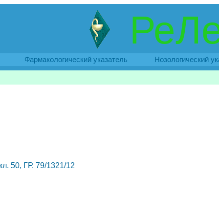
РеЛе
Фармакологический указатель
Нозологический ук
л. 50, ГР. 79/1321/12