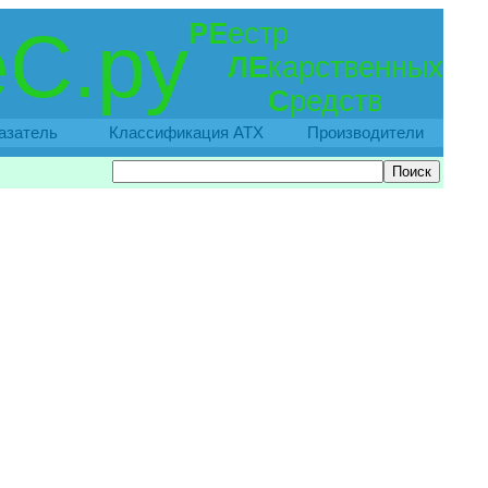
РЕ
естр
С.ру
ЛЕ
карственных
С
редств
азатель
Классификация АТХ
Производители