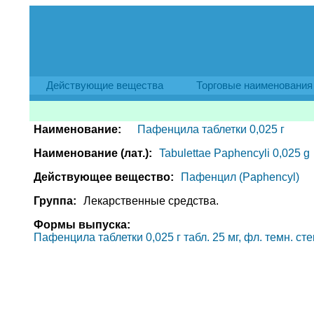
Действующие вещества
Торговые наименования
Наименование:
Пафенцила таблетки 0,025 г
Наименование (лат.):
Tabulettae Paphencyli 0,025 g
Действующее вещество:
Пафенцил (Paphencyl)
Группа:
Лекарственные средства.
Формы выпуска:
Пафенцила таблетки 0,025 г табл. 25 мг, фл. темн. стек