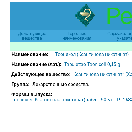
Ре
Действующие
Торговые
Фармаколог
вещества
наименования
указат
Наименование:
Теоникол (Ксантинола никотинат)
Наименование (лат.):
Tabulettae Teonicoli 0,15 g
Действующее вещество:
Ксантинола никотинат* (Xant
Группа:
Лекарственные средства.
Формы выпуска:
Теоникол (Ксантинола никотинат) табл. 150 мг, ГР. 79/8