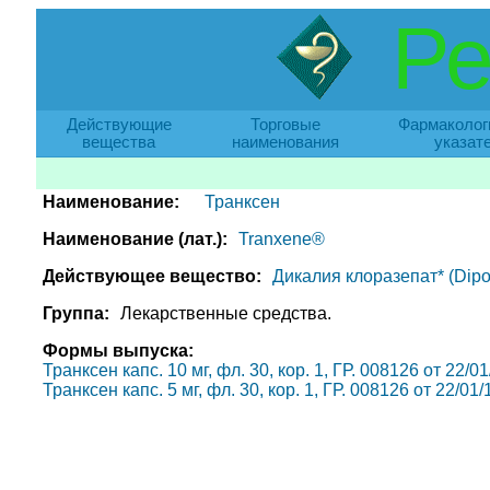
Ре
Действующие
Торговые
Фармаколог
вещества
наименования
указат
Наименование:
Транксен
Наименование (лат.):
Tranxene®
Действующее вещество:
Дикалия клоразепат* (Dipo
Группа:
Лекарственные средства.
Формы выпуска:
Транксен капс. 10 мг, фл. 30, кор. 1, ГР. 008126 от 22/
Транксен капс. 5 мг, фл. 30, кор. 1, ГР. 008126 от 22/01