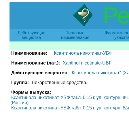
Ре
Действующие
Торговые
Фармаколог
вещества
наименования
указат
Наименование:
Ксантинола никотинат-УБФ
Наименование (лат.):
Xantinol nicotinate-UBF
Действующее вещество:
Ксантинола никотинат* (Xant
Группа:
Лекарственные средства.
Формы выпуска:
Ксантинола никотинат-УБФ табл. 0,15 г, уп. контурн. яч
(Россия)
Ксантинола никотинат-УБФ табл. 0,15 г, уп. контурн. б/