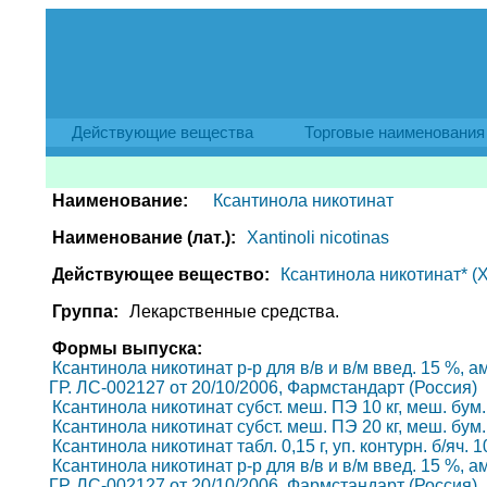
Действующие вещества
Торговые наименования
Наименование:
Ксантинола никотинат
Наименование (лат.):
Xantinoli nicotinas
Действующее вещество:
Ксантинола никотинат* (Xa
Группа:
Лекарственные средства.
Формы выпуска:
Ксантинола никотинат р-р для в/в и в/м введ. 15 %, ам
ГР. ЛС-002127 от 20/10/2006, Фармстандарт (Россия)
Ксантинола никотинат субст. меш. ПЭ 10 кг, меш. бум.
Ксантинола никотинат субст. меш. ПЭ 20 кг, меш. бум.
Ксантинола никотинат табл. 0,15 г, уп. контурн. б/яч.
Ксантинола никотинат р-р для в/в и в/м введ. 15 %, ам
ГР. ЛС-002127 от 20/10/2006, Фармстандарт (Россия)