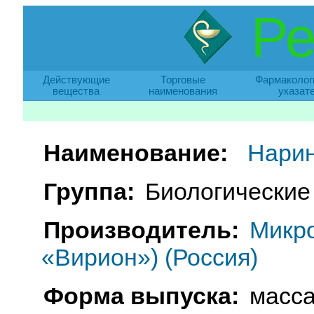
Ре
Действующие
Торговые
Фармаколог
вещества
наименования
указат
Наименование:
Нари
Группа:
Биологические
Производитель:
Микр
«Вирион») (Россия)
Форма выпуска:
масса