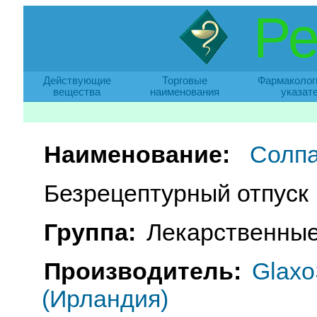
Ре
Действующие
Торговые
Фармаколог
вещества
наименования
указат
Наименование:
Солп
Безрецептурный отпуск
Группа:
Лекарственные
Производитель:
Glaxo
(Ирландия)