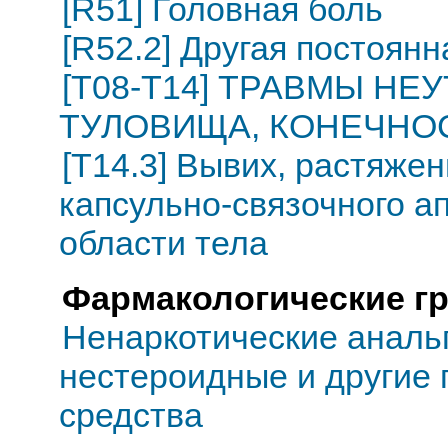
[R51] Головная боль
[R52.2] Другая постоянн
[T08-T14] ТРАВМЫ Н
ТУЛОВИЩА, КОНЕЧНОС
[T14.3] Вывих, растяже
капсульно-связочного а
области тела
Фармакологические г
Ненаркотические анальг
нестероидные и другие
средства