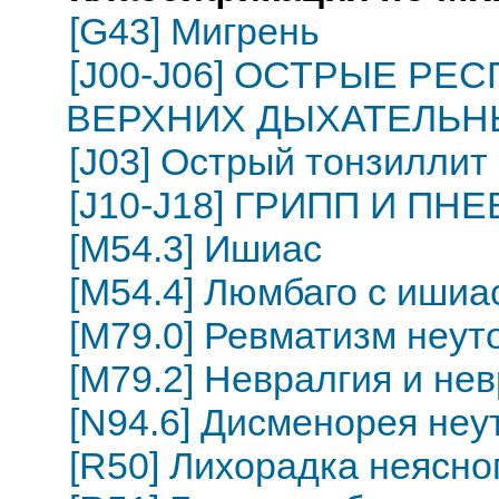
[G43] Мигрень
[J00-J06] ОСТРЫЕ Р
ВЕРХНИХ ДЫХАТЕЛЬН
[J03] Острый тонзиллит
[J10-J18] ГРИПП И П
[M54.3] Ишиас
[M54.4] Люмбаго с ишиа
[M79.0] Ревматизм неу
[M79.2] Невралгия и не
[N94.6] Дисменорея неу
[R50] Лихорадка неясно