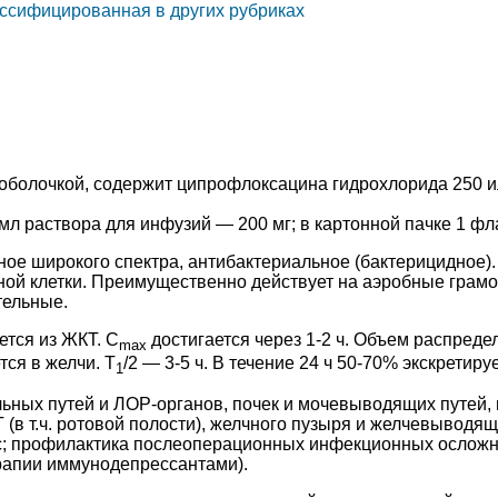
лассифицированная в других рубриках
 оболочкой, содержит ципрофлоксацина гидрохлорида 250 или
л раствора для инфузий — 200 мг; в картонной пачке 1 фл
ое широкого спектра, антибактериальное (бактерицидное).
ной клетки. Преимущественно действует на аэробные грамо
тельные.
тся из ЖКТ. C
достигается через 1-2 ч. Объем распредел
max
ся в желчи. Т
/2 — 3-5 ч. В течение 24 ч 50-70% экскретир
1
ых путей и ЛОР-органов, почек и мочевыводящих путей, п
(в т.ч. ротовой полости), желчного пузыря и желчевыводящи
ис; профилактика послеоперационных инфекционных осложн
ерапии иммунодепрессантами).