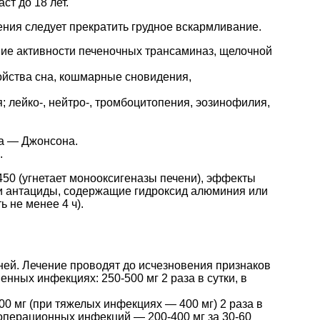
ст до 18 лет.
ния следует прекратить грудное вскармливание.
ние активности печеночных трансаминаз, щелочной
ойства сна, кошмарные сновидения,
; лейко-, нейтро-, тромбоцитопения, эозинофилия,
са — Джонсона.
.
50 (угнетает монооксигеназы печени), эффекты
 и антациды, содержащие гидроксид алюминия или
 не менее 4 ч).
ней. Лечение проводят до исчезновения признаков
нных инфекциях: 250-500 мг 2 раза в сутки, в
200 мг (при тяжелых инфекциях — 400 мг) 2 раза в
еоперационных инфекций — 200-400 мг за 30-60