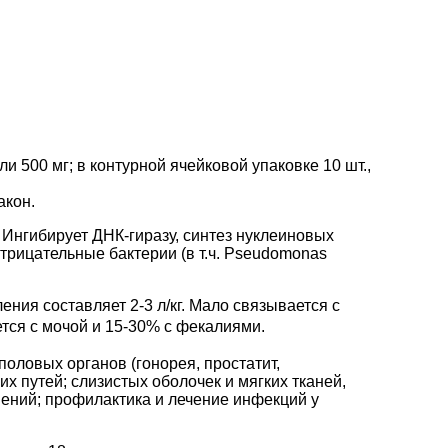
 500 мг; в контурной ячейковой упаковке 10 шт.,
акон.
 Ингибирует ДНК-гиразу, синтез нуклеиновых
трицательные бактерии (в т.ч. Pseudomonas
ения составляет 2-3 л/кг. Мало связывается с
уется с мочой и 15-30% с фекалиями.
оловых органов (гонорея, простатит,
х путей; слизистых оболочек и мягких тканей,
ений; профилактика и лечение инфекций у