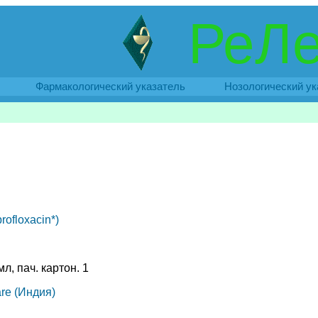
РеЛе
Фармакологический указатель
Нозологический ук
ofloxacin*)
л, пач. картон. 1
are (Индия)