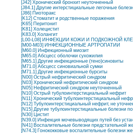
[J42] Хронический бронхит неуточненный
[J84.1] Другие интерстициальные легочные болез
[J86] Пиоторакс
[K12] Стоматит и родственные поражения
[K65] Перитонит
[K81] Холецистит
[K83.0] Холангит
[L00-L08] ИНФЕКЦИИ КОЖИ И ПОДКОЖНОЙ КЛ
[M00-M03] ИНФЕКЦИОННЫЕ АРТРОПАТИИ
[M60.0] Инфекционный миозит
[M65.0] Абсцесс оболочки сухожилия
[M65.1] Другие инфекционные (тено)синовиты
[M71.0] Абсцесс синовиальной сумки
[M71.1] Другие инфекционные бурситы
[N00] Острый нефритический синдром
[N03] Хронический нефритический синдром
[N05] Нефритический синдром неуточненный
[N10] Острый тубулоинтерстициальный нефрит
[N11] Хронический тубулоинтерстициальный нефр
[N12] Тубулоинтерстициальный нефрит, не уточне
[N15] Другие тубулоинтерстициальные болезни по
[N30] Цистит
[N39.0] Инфекция мочевыводящих путей без уста
[N41] Воспалительные болезни предстательной ж
[N74.3] Гонококковые воспалительные болезни же