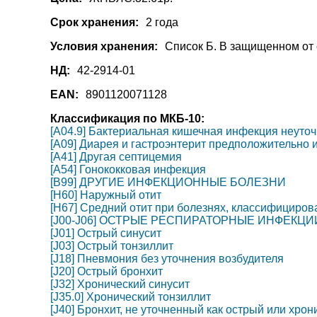
Срок хранения:
2 года
Условия хранения:
Список Б. В защищенном от 
НД:
42-2914-01
EAN:
8901120071128
Классификация по МКБ-10:
[A04.9] Бактериальная кишечная инфекция неуто
[A09] Диарея и гастроэнтерит предположительно
[A41] Другая септицемия
[A54] Гонококковая инфекция
[B99] ДРУГИЕ ИНФЕКЦИОННЫЕ БОЛЕЗНИ
[H60] Наружный отит
[H67] Средний отит при болезнях, классифициров
[J00-J06] ОСТРЫЕ РЕСПИРАТОРНЫЕ ИНФЕКЦ
[J01] Острый синусит
[J03] Острый тонзиллит
[J18] Пневмония без уточнения возбудителя
[J20] Острый бронхит
[J32] Хронический синусит
[J35.0] Хронический тонзиллит
[J40] Бронхит, не уточненный как острый или хрон