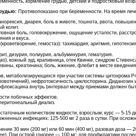
менность, кормление грудью, детский и подростковый возра
рудью:
Противопоказано при беременности. На время лече
норексия, диарея, боль в животе, тошнота, рвота, повыше
й колит.
оловная боль, головокружение, ощущение усталости, расстр
яния и вкуса.
кроветворение, гемостаз): тахикардия, аритмия, гипотензия
т, дизурия, полиурия, альбуминурия, гематурия.
о), кожный зуд, крапивница, отек Квинке, синдром Стивен
вины, креатинина; боль, жжение, флебит в месте введения
в, метаболизирующихся при участии системы цитохрома P4
ровотечений), нефротоксичность циклоспорина. Диданозин
флоксацина внутрь (интервал между приемами должен быть
ости побочных эффектов.
 перитонеальный диализ.
остаточным количеством жидкости, взрослым; курс — 5-15 д
жненных инфекциях: 125-500 мг 2 раза в сутки. При осложне
чение 30 мин (200 мг) или 60 мин (400 мг), разовая доза — 
лее). При острой гонорее — 100 мг; для профилактики посл