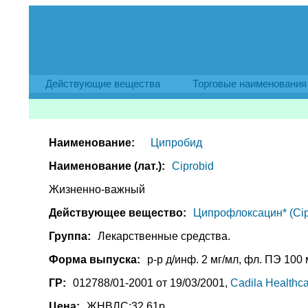
Действующие вещества
Торговые наименования
Наименование:
Ципробид
Наименование (лат.):
Ciprobid
Жизненно-важный
Действующее вещество:
Ципрофлоксацин* (Cipr
Группа:
Лекарственные средства.
Форма выпуска:
р-р д/инф. 2 мг/мл, фл. ПЭ 100 м
ГР:
012788/01-2001 от 19/03/2001,
Cadila Healthc
Цена:
ЖНВЛС:32.61р.