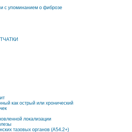
ни с упоминанием о фиброзе
ЕТЧАТКИ
ит
нный как острый или хронический
чек
новленной локализации
елезы
нских тазовых органов (A54.2+)