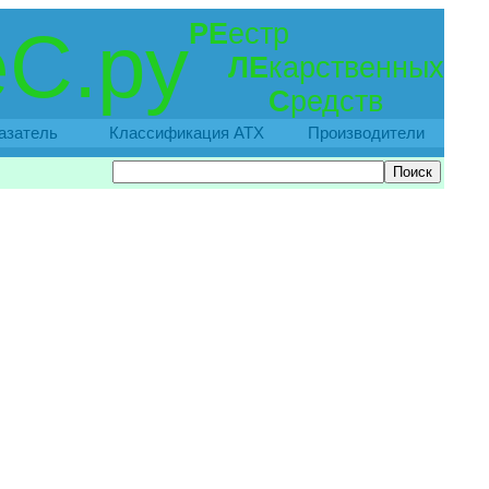
РЕ
естр
С.ру
ЛЕ
карственных
С
редств
азатель
Классификация АТХ
Производители