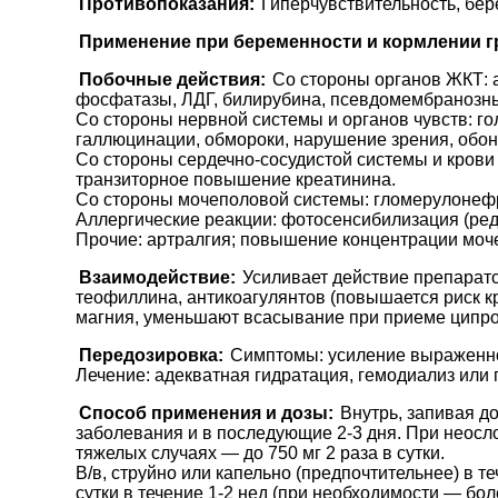
Противопоказания:
Гиперчувствительность, бере
Применение при беременности и кормлении г
Побочные действия:
Со стороны органов ЖКТ: а
фосфатазы, ЛДГ, билирубина, псевдомембранозны
Со стороны нервной системы и органов чувств: г
галлюцинации, обмороки, нарушение зрения, обон
Со стороны сердечно-сосудистой системы и крови (
транзиторное повышение креатинина.
Со стороны мочеполовой системы: гломерулонефри
Аллергические реакции: фотосенсибилизация (редк
Прочие: артралгия; повышение концентрации моче
Взаимодействие:
Усиливает действие препарато
теофиллина, антикоагулянтов (повышается риск к
магния, уменьшают всасывание при приеме ципро
Передозировка:
Симптомы: усиление выраженн
Лечение: адекватная гидратация, гемодиализ или
Способ применения и дозы:
Внутрь, запивая д
заболевания и в последующие 2-3 дня. При неосло
тяжелых случаях — до 750 мг 2 раза в сутки.
В/в, струйно или капельно (предпочтительнее) в те
сутки в течение 1-2 нед (при необходимости — бо