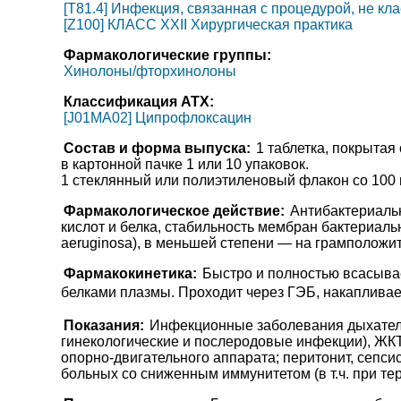
[T81.4] Инфекция, связанная с процедурой, не к
[Z100] КЛАСС XXII Хирургическая практика
Фармакологические группы:
Хинолоны/фторхинолоны
Классификация АТХ:
[J01MA02] Ципрофлоксацин
Состав и форма выпуска:
1 таблетка, покрытая
в картонной пачке 1 или 10 упаковок.
1 стеклянный или полиэтиленовый флакон со 100 м
Фармакологическое действие:
Антибактериальн
кислот и белка, стабильность мембран бактериаль
aeruginosa), в меньшей степени — на грамположи
Фармакокинетика:
Быстро и полностью всасывае
белками плазмы. Проходит через ГЭБ, накапливает
Показания:
Инфекционные заболевания дыхательн
гинекологические и послеродовые инфекции), ЖКТ 
опорно-двигательного аппарата; перитонит, сепс
больных со сниженным иммунитетом (в т.ч. при т