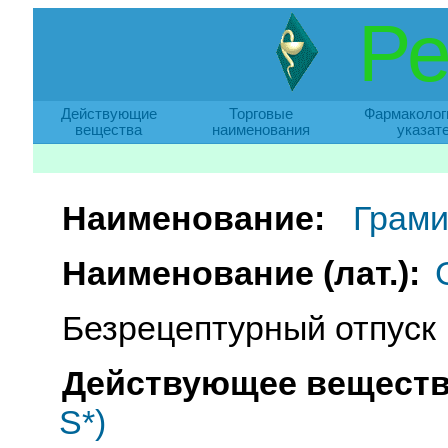
Ре
Действующие
Торговые
Фармаколог
вещества
наименования
указат
Наименование:
Грами
Наименование (лат.):
Безрецептурный отпуск
Действующее веществ
S*)