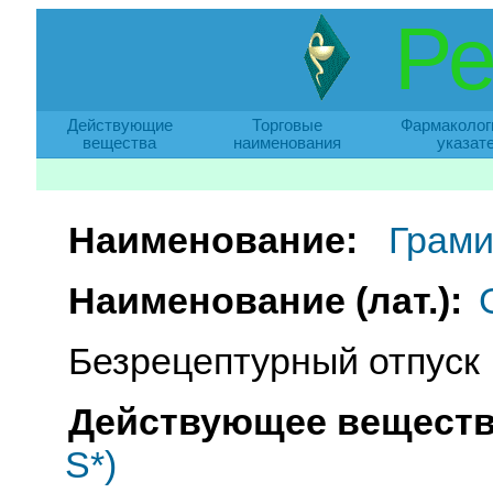
Ре
Действующие
Торговые
Фармаколог
вещества
наименования
указат
Наименование:
Грами
Наименование (лат.):
Безрецептурный отпуск
Действующее веществ
S*)