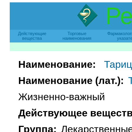
Ре
Действующие
Торговые
Фармаколог
вещества
наименования
указат
Наименование:
Тариц
Наименование (лат.):
Жизненно-важный
Действующее веществ
Группа:
Лекарственные