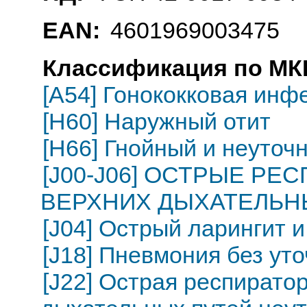
EAN:
4601969003475
Классификация по МКБ
[A54] Гонококковая инф
[H60] Наружный отит
[H66] Гнойный и неуточ
[J00-J06] ОСТРЫЕ Р
ВЕРХНИХ ДЫХАТЕЛЬН
[J04] Острый ларингит и
[J18] Пневмония без ут
[J22] Острая респирато