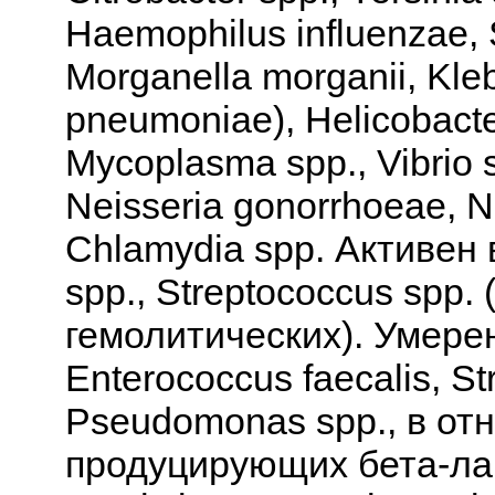
Haemophilus influenzae, S
Morganella morganii, Klebs
pneumoniae), Helicobacter
Mycoplasma spp., Vibrio s
Neisseria gonorrhoeae, Ne
Chlamydia spp. Активен
spp., Streptococcus spp.
гемолитических). Умере
Enterococcus faecalis, S
Pseudomonas spp., в от
продуцирующих бета-ла