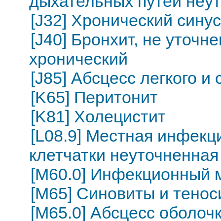
дыхательных путей неу
[J32] Хронический сину
[J40] Бронхит, не уточн
хронический
[J85] Абсцесс легкого и
[K65] Перитонит
[K81] Холецистит
[L08.9] Местная инфекц
клетчатки неуточненная
[M60.0] Инфекционный 
[M65] Синовиты и тено
[M65.0] Абсцесс оболоч