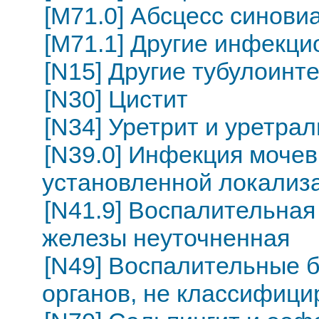
[M71.0] Абсцесс синови
[M71.1] Другие инфекц
[N15] Другие тубулоинт
[N30] Цистит
[N34] Уретрит и уретра
[N39.0] Инфекция моче
установленной локализ
[N41.9] Воспалительная
железы неуточненная
[N49] Воспалительные 
органов, не классифици