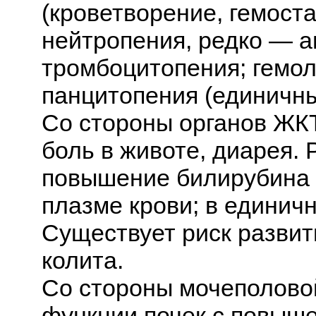
(кроветворение, гемоста
нейтропения, редко — а
тромбоцитопения; гемо
панцитопения (единичны
Со стороны органов ЖКТ
боль в животе, диарея.
повышение билирубина 
плазме крови; в единичн
Существует риск разви
колита.
Со стороны мочеполово
функции почек с повыше