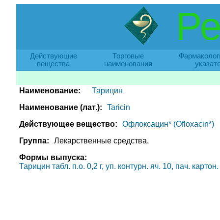
Ре
Действующие
Торговые
Фармаколог
вещества
наименования
указат
Наименование:
Тарицин
Наименование (лат.):
Taricin
Действующее вещество:
Офлоксацин* (Ofloxacin*)
Группа:
Лекарственные средства.
Формы выпуска:
Тарицин табл. п.о. 0,2 г, уп. контурн. яч. 10, пач. карто