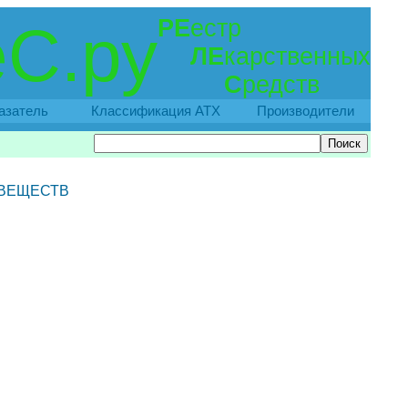
РЕ
естр
С.ру
ЛЕ
карственных
С
редств
азатель
Классификация АТХ
Производители
 ВЕЩЕСТВ