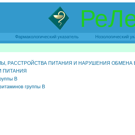
РеЛе
Фармакологический указатель
Нозологический ук
Ы, РАССТРОЙСТВА ПИТАНИЯ И НАРУШЕНИЯ ОБМЕНА
И ПИТАНИЯ
руппы B
 витаминов группы B