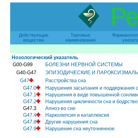
Ре
Действующие
Торговые
Фармаколог
вещества
наименования
указат
Нозологический указатель
G00-G99
БОЛЕЗНИ НЕРВНОЙ СИСТЕМЫ
G40-G47
ЭПИЗОДИЧЕСКИЕ И ПАРОКСИЗМАЛ
G47
Расстройства сна
G47.0
Нарушения засыпания и поддержания с
G47.1
Нарушения в виде повышенной сонливо
G47.2
Нарушения цикличности сна и бодрств
G47.3
Апноэ во сне
G47.4
Нарколепсия и катаплексия
G47.8
Другие нарушения сна
G47.9
Нарушение сна неуточненное