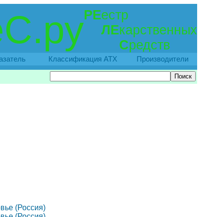
РЕ
естр
С.ру
ЛЕ
карственных
С
редств
азатель
Классификация АТХ
Производители
ровье (Россия)
ровье (Россия)